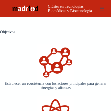
S
Clúster en Tecnologías
a
Biomédicas y Biotecnología
l
t
a
r
a
Objetivos
l
c
o
n
t
e
n
i
d
o
Establecer un
ecosistema
con los actores principales para generar
sinergias y alianzas