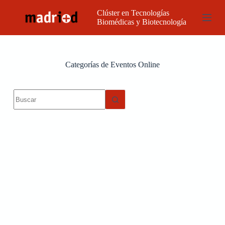
S
Clúster en Tecnologías
a
Biomédicas y Biotecnología
l
t
a
r
a
Categorías de Eventos
Online
l
c
o
Sin
n
resultados
t
e
n
i
d
o