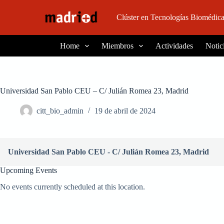
S
Clúster en Tecnologías Biomédica
a
l
t
a
Home
Miembros
Actividades
Notic
r
a
l
c
o
Universidad San Pablo CEU – C/ Julián Romea 23, Madrid
n
t
citt_bio_admin
19 de abril de 2024
e
n
i
d
Universidad San Pablo CEU - C/ Julián Romea 23, Madrid
o
Upcoming Events
No events currently scheduled at this location.