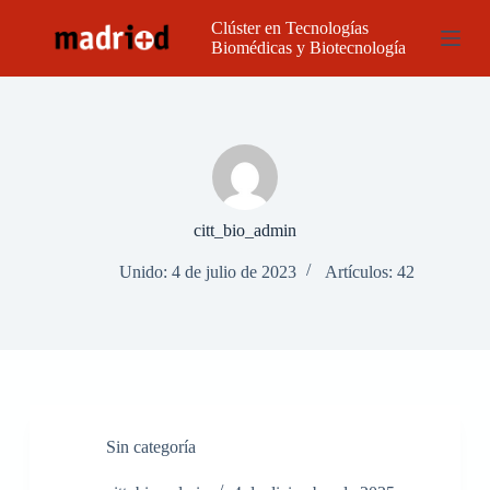
S
Clúster en Tecnologías
a
Biomédicas y Biotecnología
l
t
a
r
a
l
c
o
n
citt_bio_admin
t
e
Unido: 4 de julio de 2023
Artículos: 42
n
i
d
o
Sin categoría